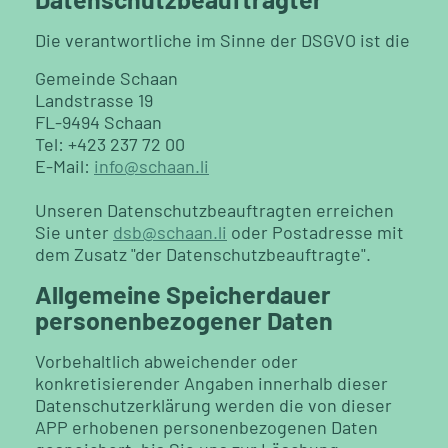
Die ver­ant­wort­li­che im Sinne der DSGVO ist die
Ge­mein­de Scha­an
Land­stras­se 19
FL-9494 Scha­an
Tel: +423 237 72 00
E-Mail:
info@​scha­an.​li
Un­se­ren Da­ten­schutz­be­auf­trag­ten er­rei­chen
Sie unter
dsb@​scha­an.​li
oder Post­adres­se mit
dem Zu­satz "der Da­ten­schutz­be­auf­trag­te".
Allgemeine Speicherdauer
personenbezogener Daten
Vorbehaltlich abweichender oder
konkretisierender Angaben innerhalb dieser
Datenschutzerklärung werden die von dieser
APP erhobenen personenbezogenen Daten