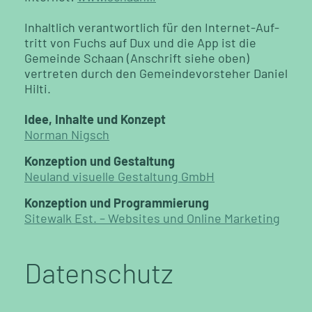
In­halt­lich ver­ant­wort­lich für den In­ter­net-Auf­
tritt von Fuchs auf Dux und die App ist die
Gemeinde Schaan (Anschrift siehe oben)
vertreten durch den Ge­mein­de­vor­ste­her Da­ni­el
Hilti.
Idee, Inhalte und Konzept
Norman Nigsch
Kon­zep­ti­on und Ge­stal­tung
Neu­land vi­su­el­le Ge­stal­tung GmbH
Konzeption und Pro­gram­mie­rung
Site­walk Est. – Websites und Online Marketing
Datenschutz