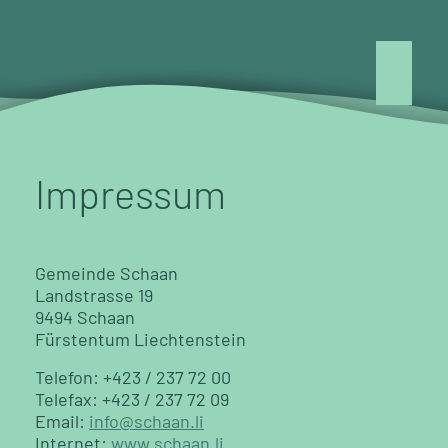
Impressum
Ge­mein­de Scha­an
Land­stras­se 19
9494 Scha­an
Fürs­ten­tum Liech­ten­stein
Te­le­fon: +423 / 237 72 00
Te­le­fax: +423 / 237 72 09
Email:
info@​scha­an.​li
In­ter­net:
www.schaan.li