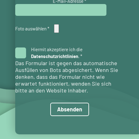
E-Mail-Adresse
*
Foto auswählen
*
Hiermit
Hiermit akzeptiere ich die
akzeptiere
Datenschutzrichtlinien
. *
ich
Das Formular ist gegen das automatische
die
Ausfüllen von Bots abgesichert. Wenn Sie
Datenschutzrichtlinien.
denken, dass das Formular nicht wie
*
erwartet funktioniert, wenden Sie sich
bitte an den Website Inhaber.
Absenden